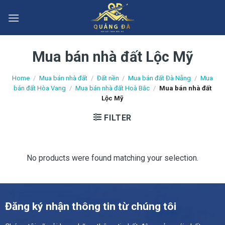
Skip
to
content
Mua bán nhà đất Lộc Mỹ
Home
/
Mua bán nhà đất
/
Đất nền
/
Mua bán đất Đà Nẵng
/
Mua
bán đất Hòa Vang
/
Mua bán nhà đất Hoà Bắc
/
Mua bán nhà đất
Lộc Mỹ
FILTER
No products were found matching your selection.
Đăng ký nhận thông tin từ chúng tôi