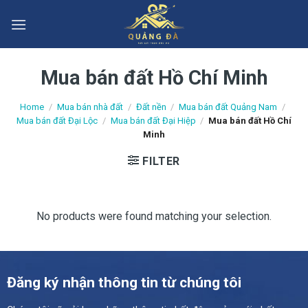
Skip
to
content
Mua bán đất Hồ Chí Minh
Home
/
Mua bán nhà đất
/
Đất nền
/
Mua bán đất Quảng Nam
/
Mua bán đất Đại Lộc
/
Mua bán đất Đại Hiệp
/
Mua bán đất Hồ Chí
Minh
FILTER
No products were found matching your selection.
Đăng ký nhận thông tin từ chúng tôi