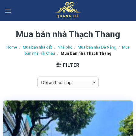
Skip
to
content
Mua bán nhà Thạch Thang
Home
/
Mua bán nhà đất
/
Nhà phố
/
Mua bán nhà Đà Nẵng
/
Mua
bán nhà Hải Châu
/
Mua bán nhà Thạch Thang
FILTER