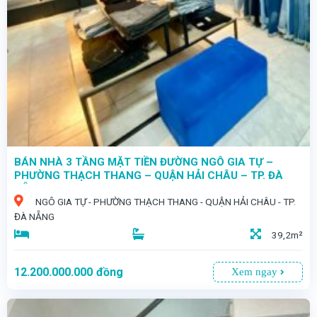
- SĂN NHANH KẺO LỠ – MẶT TIỀN ĐỐNG ĐA – VỊ TRÍ VÀNG – TRUNG TÂM HẢI CHÂU
- Bán nhà 2 tầng mặt tiền đường Đống Đa - P. Thạch Thang - Q. Hải Châu.
BÁN NHÀ 3 TẦNG MẶT TIỀN ĐƯỜNG NGÔ GIA TỰ –
PHƯỜNG THẠCH THANG – QUẬN HẢI CHÂU – TP. ĐÀ
NẴNG
NGÔ GIA TỰ - PHƯỜNG THẠCH THANG - QUẬN HẢI CHÂU - TP.
ĐÀ NẴNG
39,2m²
12.200.000.000
đồng
Xem ngay