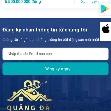
5.500.000.000
đồng
Xem ngay
Đăng ký nhận thông tin từ chúng tôi
Chúng tôi sẽ gửi bạn những thông tin bất động sản mới nhất
- ĐẦU TƯ SIÊU LỢI NHUẬN – DÒNG TIỀN ỔN ĐỊNH – VỊ TRÍ TRUNG TÂM