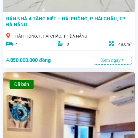
BÁN NHÀ 4 TẦNG KIỆT – HẢI PHÒNG, P. HẢI CHÂU, TP.
ĐÀ NẴNG
HẢI PHÒNG, P. HẢI CHÂU, TP. ĐÀ NẴNG
4
3
48,8m²
4.850.000.000
đồng
Xem ngay
Đã bán