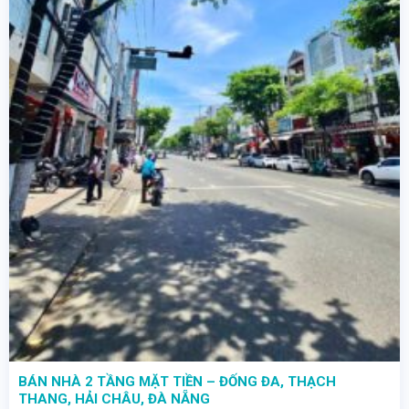
BÁN NHÀ 2 TẦNG MẶT TIỀN – ĐỐNG ĐA, THẠCH
THANG, HẢI CHÂU, ĐÀ NẴNG