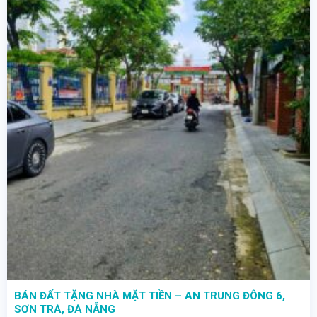
BÁN ĐẤT TẶNG NHÀ MẶT TIỀN – AN TRUNG ĐÔNG 6,
SƠN TRÀ, ĐÀ NẴNG