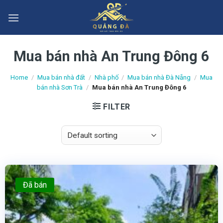
Skip
to
content
Mua bán nhà An Trung Đông 6
Home
/
Mua bán nhà đất
/
Nhà phố
/
Mua bán nhà Đà Nẵng
/
Mua
bán nhà Sơn Trà
/
Mua bán nhà An Trung Đông 6
FILTER
Đã bán