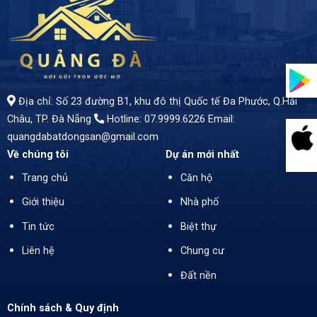
- Tọa lạc tại đường An Trung Đông 6 – con đường kết nối trực tiếp với trục đường huyết mạch Ngô Quyền, chỉ vài phút là bạn đã có thể tận hưởng không gian sống giữa khu dân cư đông đúc, sầm uất với đầy đủ tiện ích. - Diện tích: *247,6m2* - Giá bán: *16,8 tỷ* - Hướng: Tây Bắc
Địa chỉ: Số 23 đường B1, khu đô thị Quốc tế Đa Phước, Q.Hải
Châu, TP. Đà Nẵng
Hotline: 07.9999.6226
Email:
quangdabatdongsan@gmail.com
Về chúng tôi
Dự án mới nhất
Trang chủ
Căn hộ
Giới thiệu
Nhà phố
Tin tức
Biệt thự
Liên hệ
Chung cư
Đất nền
Chính sách & Quy định