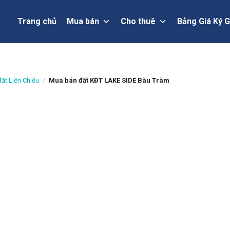
Trang chủ
Mua bán
Cho thuê
Bảng Giá Ký G
ất Liên Chiểu
/
Mua bán đất KĐT LAKE SIDE Bàu Tràm