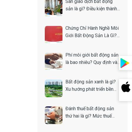
Sàn giao dịch bất động
sản là gì? Điều kiện thành
lập
Chứng Chỉ Hành Nghề Môi
Giới Bất Động Sản Là Gì?
Toàn Tập A-Z
Phí môi giới bất động sản
là bao nhiêu? Quy định và
cách tính
Bất động sản xanh là gì?
Xu hướng phát triển bền
vững của thị trường nhà
đất
Đánh thuế bất động sản
thứ hai là gì? Mức thuế
bao nhiêu?