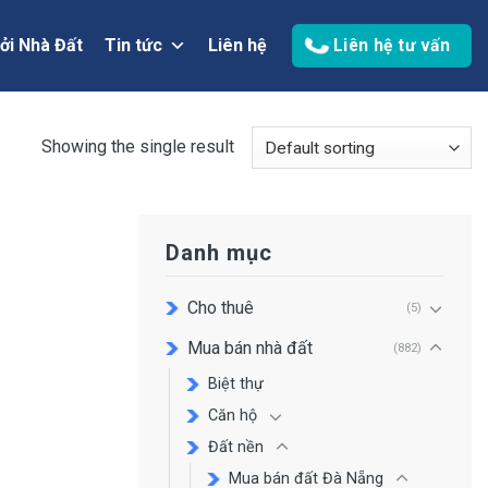
ởi Nhà Đất
Tin tức
Liên hệ
Liên hệ tư vấn
Showing the single result
Danh mục
Cho thuê
(5)
Mua bán nhà đất
(882)
Biệt thự
Căn hộ
Đất nền
Mua bán đất Đà Nẵng