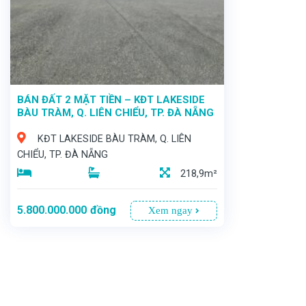
BÁN ĐẤT 2 MẶT TIỀN – KĐT LAKESIDE
BÀU TRÀM, Q. LIÊN CHIỂU, TP. ĐÀ NẴNG
KĐT LAKESIDE BÀU TRÀM, Q. LIÊN
CHIỂU, TP. ĐÀ NẴNG
218,9m²
5.800.000.000
đồng
Xem ngay