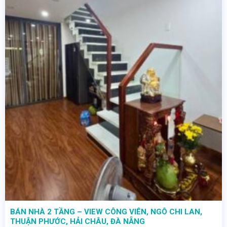
BÁN NHÀ 2 TẦNG – VIEW CÔNG VIÊN, NGÔ CHI LAN,
THUẬN PHƯỚC, HẢI CHÂU, ĐÀ NẴNG