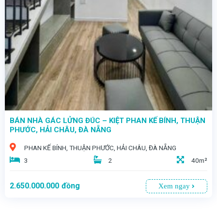
- SỞ HỮU NGAY NHÀ 3 TẦNG – FULL NỘI THẤT – KIỆT MAI LÃO BẠNG, THUẬN PHƯỚC – TRUNG TÂM HẢI CHÂU
- Một cơ hội vàng dành cho Anh Chị đang tìm kiếm không gian sống đẳng cấp giữa lòng phố thị
BÁN NHÀ GÁC LỬNG ĐÚC – KIỆT PHAN KẾ BÍNH, THUẬN
PHƯỚC, HẢI CHÂU, ĐÀ NẴNG
PHAN KẾ BÍNH, THUẬN PHƯỚC, HẢI CHÂU, ĐÀ NẴNG
3
2
40m²
2.650.000.000
đồng
Xem ngay