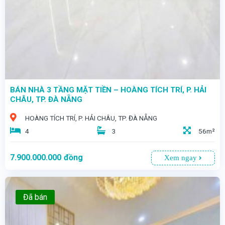
BÁN NHÀ 3 TẦNG MẶT TIỀN – HOÀNG TÍCH TRÍ, P. HẢI
CHÂU, TP. ĐÀ NẴNG
HOÀNG TÍCH TRÍ, P. HẢI CHÂU, TP. ĐÀ NẴNG
4
3
56m²
7.900.000.000
đồng
Xem ngay
Đã bán