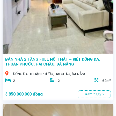
-“HÀNG HIẾM GIỮA LÒNG HẢI CHÂU – NHÀ 2 TẦNG VIEW CÔNG VIÊN – GIÁ CHỈ 6,8 TỶ!”
BÁN NHÀ 2 TẦNG FULL NỘI THẤT – KIỆT ĐỐNG ĐA,
THUẬN PHƯỚC, HẢI CHÂU, ĐÀ NẴNG
ĐỐNG ĐA, THUẬN PHƯỚC, HẢI CHÂU, ĐÀ NẴNG
2
2
62m²
3.850.000.000
đồng
Xem ngay