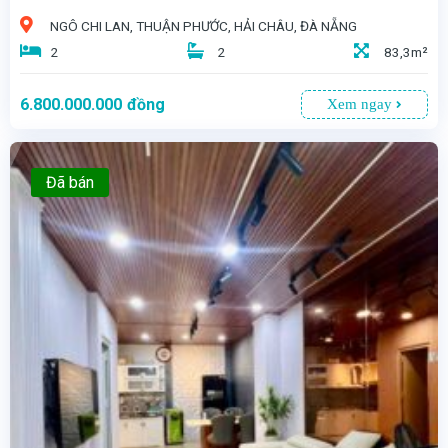
NGÔ CHI LAN, THUẬN PHƯỚC, HẢI CHÂU, ĐÀ NẴNG
2
2
83,3m²
6.800.000.000
đồng
Xem ngay
Đã bán