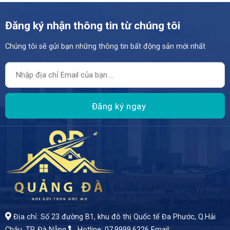
Đăng ký nhận thông tin từ chúng tôi
Chúng tôi sẽ gửi bạn những thông tin bất động sản mới nhất
- Đường kiệt thông thoáng, kết nối nhanh chóng ra đường Đống Đa huyết mạch.
Địa chỉ: Số 23 đường B1, khu đô thị Quốc tế Đa Phước, Q.Hải
Châu, TP. Đà Nẵng
Hotline: 07.9999.6226
Email: