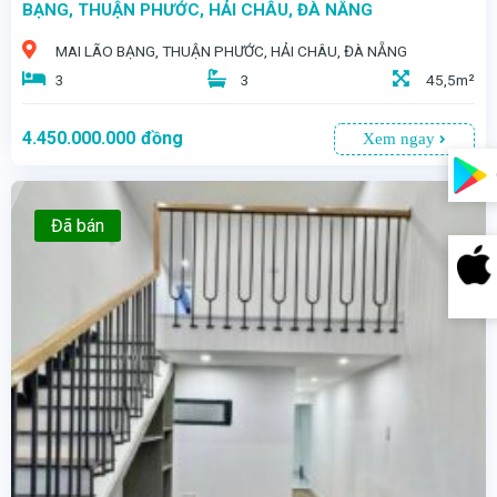
BẠNG, THUẬN PHƯỚC, HẢI CHÂU, ĐÀ NẴNG
MAI LÃO BẠNG, THUẬN PHƯỚC, HẢI CHÂU, ĐÀ NẴNG
3
3
45,5m²
4.450.000.000
đồng
Xem ngay
Đã bán