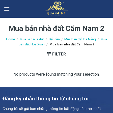
Skip
to
content
Mua bán nhà đất Cẩm Nam 2
Home
/
Mua bán nhà đất
/
Đất nền
/
Mua bán đất Đà Nẵng
/
Mua
bán đất Hòa Xuân
/
Mua bán nhà đất Cẩm Nam 2
FILTER
No products were found matching your selection.
Đăng ký nhận thông tin từ chúng tôi
Chúng tôi sẽ gửi bạn những thông tin bất động sản mới nhất