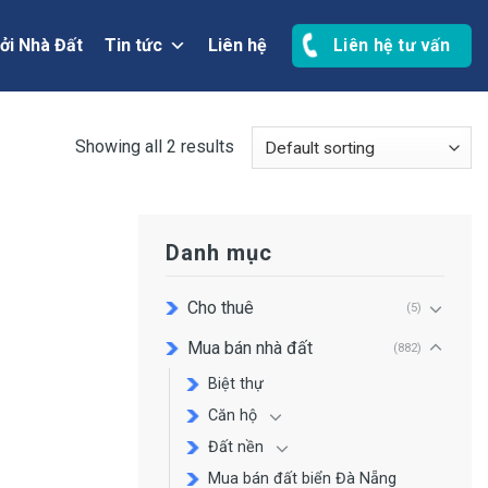
ởi Nhà Đất
Tin tức
Liên hệ
Liên hệ tư vấn
Showing all 2 results
Danh mục
Cho thuê
(5)
Mua bán nhà đất
(882)
Biệt thự
Căn hộ
Đất nền
Mua bán đất biển Đà Nẵng