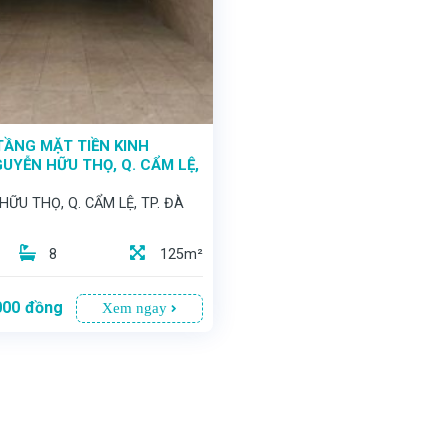
TẦNG MẶT TIỀN KINH
UYỄN HỮU THỌ, Q. CẨM LỆ,
G
ỮU THỌ, Q. CẨM LỆ, TP. ĐÀ
8
125m²
000
đồng
Xem ngay