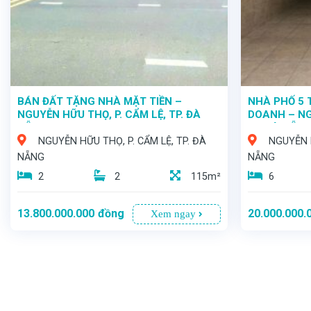
BÁN ĐẤT TẶNG NHÀ MẶT TIỀN –
NHÀ PHỐ 5 
NGUYỄN HỮU THỌ, P. CẨM LỆ, TP. ĐÀ
DOANH – NG
NẴNG
TP. ĐÀ NẴN
NGUYỄN HỮU THỌ, P. CẨM LỆ, TP. ĐÀ
NGUYỄN H
NẴNG
NẴNG
2
2
115m²
6
13.800.000.000
đồng
20.000.000.
Xem ngay