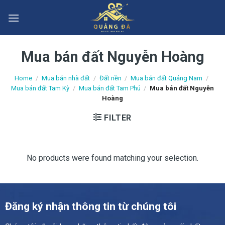
Skip
to
content
Mua bán đất Nguyễn Hoàng
Home
/
Mua bán nhà đất
/
Đất nền
/
Mua bán đất Quảng Nam
/
Mua bán đất Tam Kỳ
/
Mua bán đất Tam Phú
/
Mua bán đất Nguyễn
Hoàng
FILTER
No products were found matching your selection.
Đăng ký nhận thông tin từ chúng tôi