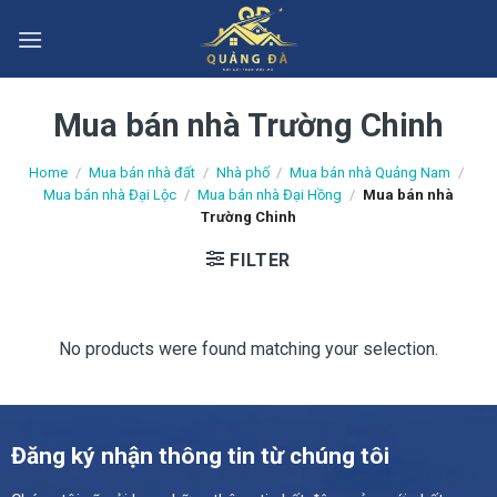
Skip
to
content
Mua bán nhà Trường Chinh
Home
/
Mua bán nhà đất
/
Nhà phố
/
Mua bán nhà Quảng Nam
/
Mua bán nhà Đại Lộc
/
Mua bán nhà Đại Hồng
/
Mua bán nhà
Trường Chinh
FILTER
No products were found matching your selection.
Đăng ký nhận thông tin từ chúng tôi