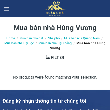
Skip
to
content
Mua bán nhà Hùng Vương
Home
/
Mua bán nhà đất
/
Nhà phố
/
Mua bán nhà Quảng Nam
/
Mua bán nhà Đại Lộc
/
Mua bán nhà Đại Thắng
/
Mua bán nhà Hùng
Vương
FILTER
No products were found matching your selection.
Đăng ký nhận thông tin từ chúng tôi