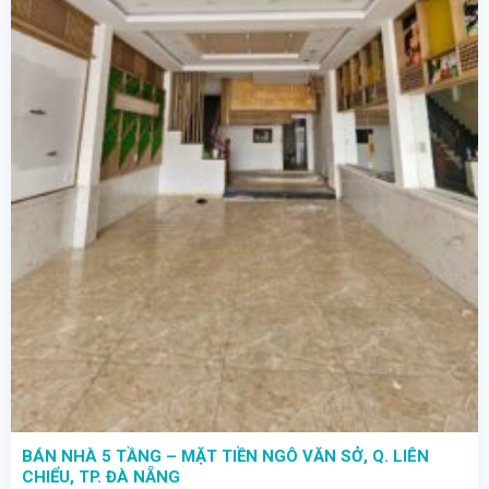
BÁN NHÀ 5 TẦNG – MẶT TIỀN NGÔ VĂN SỞ, Q. LIÊN
CHIỂU, TP. ĐÀ NẴNG