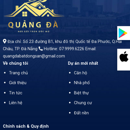
- Diện tích: *116m²* (ngang 5m) - Diện tích sàn: *553m²* – Không gian rộng lớn, tiện nghi. - Giá bán: *14,5 tỷ* - Hướng Đông Nam – Hướng phong thủy đẹp, mát mẻ quanh năm.
Địa chỉ: Số 23 đường B1, khu đô thị Quốc tế Đa Phước, Q.Hải
Châu, TP. Đà Nẵng
Hotline: 07.9999.6226
Email:
quangdabatdongsan@gmail.com
Về chúng tôi
Dự án mới nhất
Trang chủ
Căn hộ
Giới thiệu
Nhà phố
Tin tức
Biệt thự
Liên hệ
Chung cư
Đất nền
Chính sách & Quy định