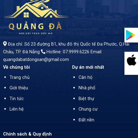
- Đỉnh Cao Vị Trí, Đẳng Cấp Đầu Tư - Vị trí kim cương: Toạ lạc ngay giữa trung tâm thành phố Tam Kỳ, khu đất nằm trên mặt tiền đường Lương Thế Vinh – vị trí không thể nào đắc địa hơn - Giá Bán: *4 Tỷ* đồng - Diện tích lý tưởng: 200m²
Địa chỉ: Số 23 đường B1, khu đô thị Quốc tế Đa Phước, Q.Hải
Châu, TP. Đà Nẵng
Hotline: 07.9999.6226
Email:
quangdabatdongsan@gmail.com
Về chúng tôi
Dự án mới nhất
Trang chủ
Căn hộ
Giới thiệu
Nhà phố
Tin tức
Biệt thự
Liên hệ
Chung cư
Đất nền
Chính sách & Quy định