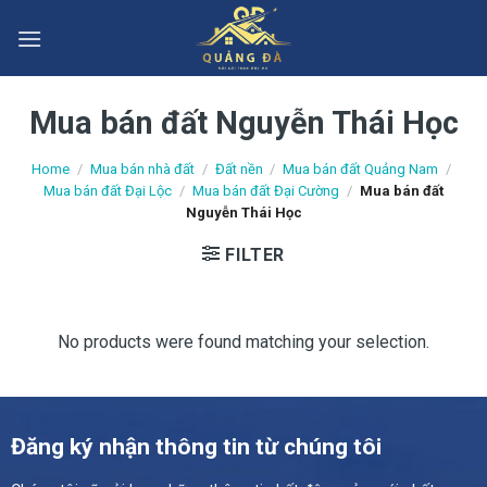
Skip
to
content
Mua bán đất Nguyễn Thái Học
Home
/
Mua bán nhà đất
/
Đất nền
/
Mua bán đất Quảng Nam
/
Mua bán đất Đại Lộc
/
Mua bán đất Đại Cường
/
Mua bán đất
Nguyễn Thái Học
FILTER
No products were found matching your selection.
Đăng ký nhận thông tin từ chúng tôi