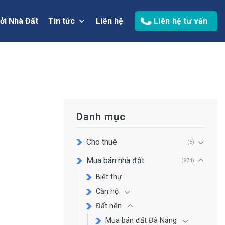
ởi Nhà Đất
Tin tức
Liên hệ
Liên hệ tư vấn
Danh mục
Cho thuê
(5)
Mua bán nhà đất
(874)
Biệt thự
Căn hộ
Đất nền
Mua bán đất Đà Nẵng