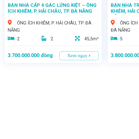
BÁN NHÀ CẤP 4 GÁC LỬNG KIỆT – ÔNG
BÁN NHÀ TR
ÍCH KHIÊM, P. HẢI CHÂU, TP. ĐÀ NẴNG
KHIÊM, HẢI 
NẴNG
ÔNG ÍCH KHIÊM, P. HẢI CHÂU, TP. ĐÀ
ÔNG ÍCH 
NẴNG
ĐÀ NẴNG
2
2
45,5m²
5
3.700.000.000
đồng
3.800.000.0
Xem ngay
- SỞ HỮU NHÀ TRUNG TÂM HẢI CHÂU – Ở GIỮA LÕI ĐÀ NẴNG, ĐI ĐÂU CŨNG CHỈ VÀI PHÚT - Giữa nhịp sống sôi động của thành phố biển, một căn nhà cấp 4 gác lửng tại kiệt Ông Ích Khiêm chính thức xuất hiện – lựa chọn lý tưởng cho những ai mong muốn an cư ngay trung tâm, nơi giá trị bất động sản luôn bền vững theo thời gian.
- NHÀ TRỌ TRUNG TÂM HẢI CH
-Kiệt Ông Ích Khiêm, P. Hải Châu 2 – Ngay t