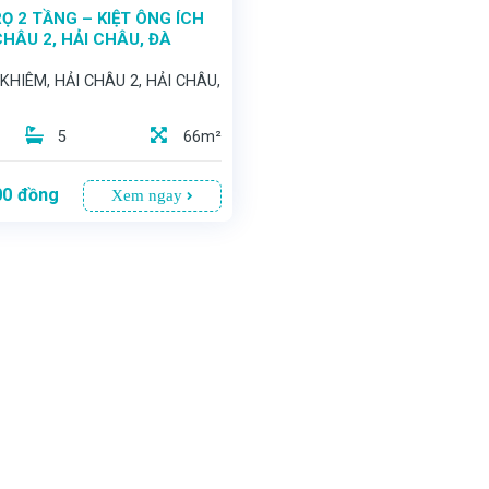
Ọ 2 TẦNG – KIỆT ÔNG ÍCH
CHÂU 2, HẢI CHÂU, ĐÀ
KHIÊM, HẢI CHÂU 2, HẢI CHÂU,
5
66m²
00
đồng
Xem ngay
ÂU – GIÁ CHỈ 3,8 TỶ – DÒNG TIỀN CÓ SẴN – ĐẦU TƯ LÀ SINH LỜI
rung tâm thành phố Đà Nẵng.