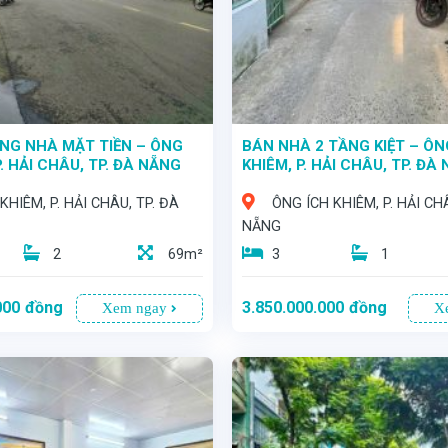
NG NHÀ MẶT TIỀN – ÔNG
BÁN NHÀ 2 TẦNG KIỆT – ÔN
P. HẢI CHÂU, TP. ĐÀ NẴNG
KHIÊM, P. HẢI CHÂU, TP. ĐÀ
KHIÊM, P. HẢI CHÂU, TP. ĐÀ
ÔNG ÍCH KHIÊM, P. HẢI CH
NẴNG
2
69m²
3
1
000
đồng
3.850.000.000
đồng
Xem ngay
X