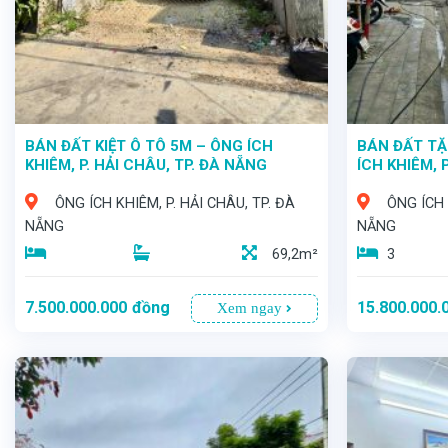
BÁN ĐẤT KIỆT Ô TÔ 5M – ÔNG ÍCH
BÁN ĐẤT TẶ
KHIÊM, P. HẢI CHÂU, TP. ĐÀ NẴNG
ÍCH KHIÊM, 
ÔNG ÍCH KHIÊM, P. HẢI CHÂU, TP. ĐÀ
ÔNG ÍCH 
NẴNG
NẴNG
69,2m²
3
7.500.000.000
đồng
15.800.000.
Xem ngay