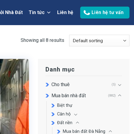
ởi Nhà Đất
Tin tức
Liên hệ
Liên hệ tư vấn
Showing all 8 results
Danh mục
Cho thuê
(5)
Mua bán nhà đất
(882)
Biệt thự
Căn hộ
Đất nền
Mua bán đất Đà Nẵng