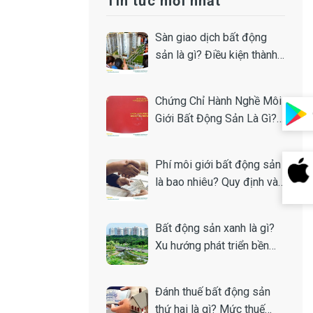
Tin tức mới nhất
Sàn giao dịch bất động
sản là gì? Điều kiện thành
lập
Chứng Chỉ Hành Nghề Môi
Giới Bất Động Sản Là Gì?
Toàn Tập A-Z
Phí môi giới bất động sản
là bao nhiêu? Quy định và
cách tính
Bất động sản xanh là gì?
Xu hướng phát triển bền
vững của thị trường nhà
đất
Đánh thuế bất động sản
thứ hai là gì? Mức thuế