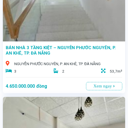
BÁN NHÀ 3 TẦNG KIỆT – NGUYỄN PHƯỚC NGUYÊN, P.
AN KHÊ, TP. ĐÀ NẴNG
NGUYỄN PHƯỚC NGUYÊN, P. AN KHÊ, TP. ĐÀ NẴNG
3
2
53,7m²
4.650.000.000
đồng
Xem ngay