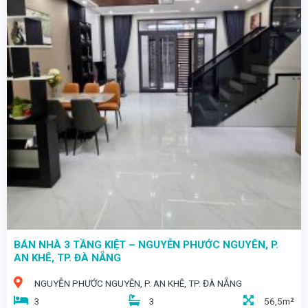
- NHÀ MỚI 100% – THIẾT KẾ HIỆN ĐẠI – KHÔNG GIAN SỐNG LÝ TƯỞNG
BÁN NHÀ 3 TẦNG KIỆT – NGUYỄN PHƯỚC NGUYÊN, P.
AN KHÊ, TP. ĐÀ NẴNG
NGUYỄN PHƯỚC NGUYÊN, P. AN KHÊ, TP. ĐÀ NẴNG
3
3
56,5m²