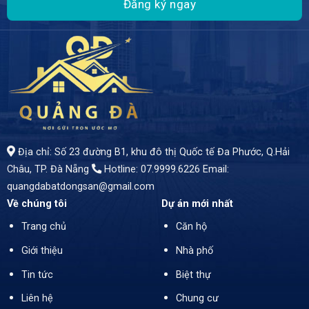
- CHỈ *4,95 TỶ* SỞ HỮU TOÀ 3 CĂN HỘ RIÊNG BIỆT – TRUNG TÂM AN KHÊ
- DÒNG TIỀN 15TR/THÁNG – VẬN HÀNH NGAY – SỔ HỒNG HOÀN CÔNG ĐẦY ĐỦ
- Giữa lõi trung tâm An Khê – nơi quỹ đất ngày càng thu hẹp và sản phẩm tạo dòng tiền dưới 5 tỷ gần như “hiếm gặp” – một toà 3 căn hộ riêng biệt chính thức xuất hiện.
Địa chỉ: Số 23 đường B1, khu đô thị Quốc tế Đa Phước, Q.Hải
Châu, TP. Đà Nẵng
Hotline: 07.9999.6226
Email:
quangdabatdongsan@gmail.com
Về chúng tôi
Dự án mới nhất
Trang chủ
Căn hộ
Giới thiệu
Nhà phố
Tin tức
Biệt thự
Liên hệ
Chung cư