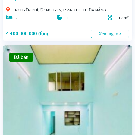
NGUYỄN PHƯỚC NGUYÊN, P. AN KHÊ, TP. ĐÀ NẴNG
2
1
103m²
4.400.000.000
đồng
Xem ngay
Đã bán