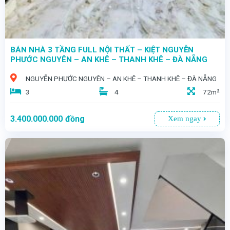
BÁN NHÀ 3 TẦNG FULL NỘI THẤT – KIỆT NGUYỄN
PHƯỚC NGUYÊN – AN KHÊ – THANH KHÊ – ĐÀ NẴNG
NGUYỄN PHƯỚC NGUYÊN – AN KHÊ – THANH KHÊ – ĐÀ NẴNG
3
4
72m²
3.400.000.000
đồng
Xem ngay