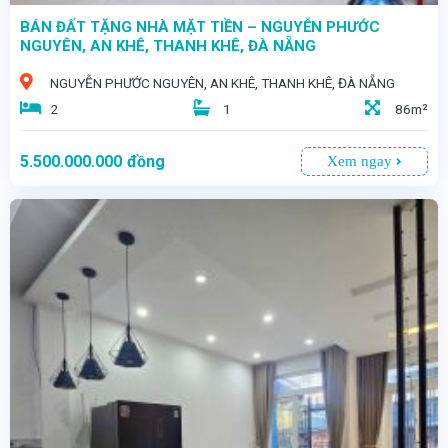
BÁN ĐẤT TẶNG NHÀ MẶT TIỀN – NGUYỄN PHƯỚC
NGUYÊN, AN KHÊ, THANH KHÊ, ĐÀ NẴNG
NGUYỄN PHƯỚC NGUYÊN, AN KHÊ, THANH KHÊ, ĐÀ NẴNG
2
1
86m²
5.500.000.000
đồng
Xem ngay