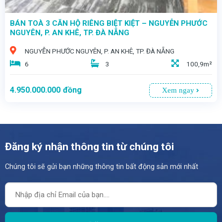
BÁN TOÀ 3 CĂN HỘ RIÊNG BIỆT KIỆT – NGUYỄN PHƯỚC
NGUYÊN, P. AN KHÊ, TP. ĐÀ NẴNG
NGUYỄN PHƯỚC NGUYÊN, P. AN KHÊ, TP. ĐÀ NẴNG
6
3
100,9m²
4.950.000.000
đồng
Xem ngay
Đăng ký nhận thông tin từ chúng tôi
Chúng tôi sẽ gửi bạn những thông tin bất động sản mới nhất