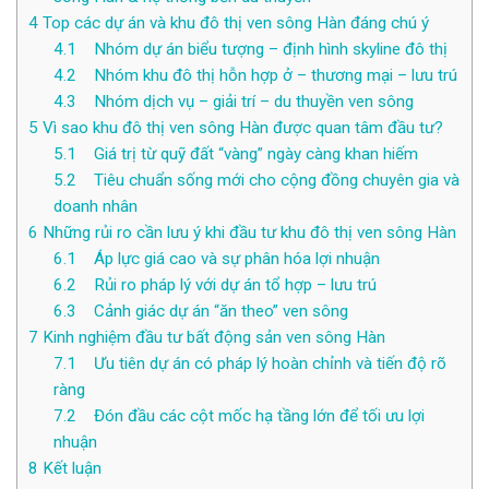
4
Top các dự án và khu đô thị ven sông Hàn đáng chú ý
4.1
Nhóm dự án biểu tượng – định hình skyline đô thị
4.2
Nhóm khu đô thị hỗn hợp ở – thương mại – lưu trú
4.3
Nhóm dịch vụ – giải trí – du thuyền ven sông
5
Vì sao khu đô thị ven sông Hàn được quan tâm đầu tư?
5.1
Giá trị từ quỹ đất “vàng” ngày càng khan hiếm
5.2
Tiêu chuẩn sống mới cho cộng đồng chuyên gia và
doanh nhân
6
Những rủi ro cần lưu ý khi đầu tư khu đô thị ven sông Hàn
6.1
Áp lực giá cao và sự phân hóa lợi nhuận
6.2
Rủi ro pháp lý với dự án tổ hợp – lưu trú
6.3
Cảnh giác dự án “ăn theo” ven sông
7
Kinh nghiệm đầu tư bất động sản ven sông Hàn
7.1
Ưu tiên dự án có pháp lý hoàn chỉnh và tiến độ rõ
ràng
7.2
Đón đầu các cột mốc hạ tầng lớn để tối ưu lợi
nhuận
8
Kết luận