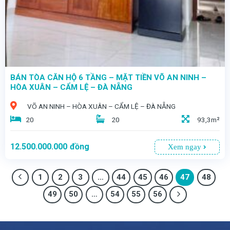
BÁN TÒA CĂN HỘ 6 TẦNG – MẶT TIỀN VÕ AN NINH –
HÒA XUÂN – CẨM LỆ – ĐÀ NẴNG
VÕ AN NINH – HÒA XUÂN – CẨM LỆ – ĐÀ NẴNG
20
20
93,3m²
12.500.000.000
đồng
Xem ngay
1
2
3
…
44
45
46
47
48
49
50
…
54
55
56