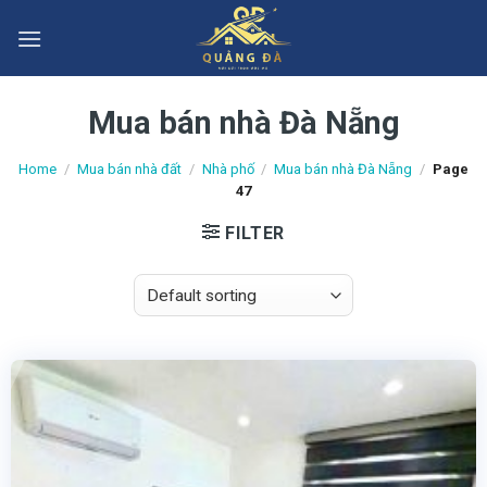
Skip
to
content
Mua bán nhà Đà Nẵng
Home
/
Mua bán nhà đất
/
Nhà phố
/
Mua bán nhà Đà Nẵng
/
Page
47
FILTER