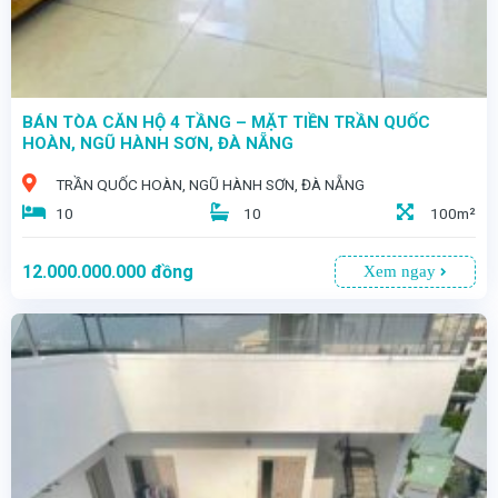
BÁN TÒA CĂN HỘ 4 TẦNG – MẶT TIỀN TRẦN QUỐC
HOÀN, NGŨ HÀNH SƠN, ĐÀ NẴNG
TRẦN QUỐC HOÀN, NGŨ HÀNH SƠN, ĐÀ NẴNG
10
10
100m²
12.000.000.000
đồng
Xem ngay