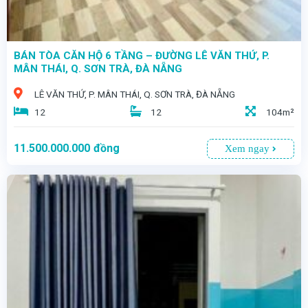
BÁN TÒA CĂN HỘ 6 TẦNG – ĐƯỜNG LÊ VĂN THỨ, P.
MÂN THÁI, Q. SƠN TRÀ, ĐÀ NẴNG
LÊ VĂN THỨ, P. MÂN THÁI, Q. SƠN TRÀ, ĐÀ NẴNG
12
12
104m²
11.500.000.000
đồng
Xem ngay