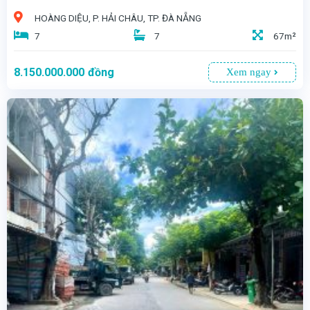
HOÀNG DIỆU, P. HẢI CHÂU, TP. ĐÀ NẴNG
7
7
67m²
8.150.000.000
đồng
Xem ngay