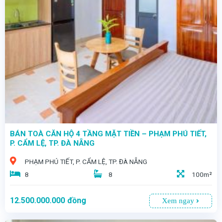
- TÒA CĂN HỘ TRẦN CAO VÂN – THANH KHÊ | 6 PHÒNG FULL NỘI THẤT – DÒNG TIỀN CHẠY ĐỀU GIỮA LÕI ĐÀ NẴNG
- Giữa khu Thanh Khê – nơi tập trung dân cư lâu năm, giao thông dày đặc và nhu cầu thuê ở luôn ổn định, những tòa căn hộ nhỏ gọn, vận hành trơn tru gần như không được rao bán công khai.
BÁN TOÀ CĂN HỘ 4 TẦNG MẶT TIỀN – PHẠM PHÚ TIẾT,
P. CẨM LỆ, TP. ĐÀ NẴNG
PHẠM PHÚ TIẾT, P. CẨM LỆ, TP. ĐÀ NẴNG
8
8
100m²
12.500.000.000
đồng
Xem ngay