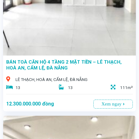
BÁN TOÀ CĂN HỘ 4 TẦNG 2 MẶT TIỀN – LÊ THẠCH,
HOÀ AN, CẨM LỆ, ĐÀ NẴNG
LÊ THẠCH, HOÀ AN, CẨM LỆ, ĐÀ NẴNG
13
13
111m²
12.300.000.000
đồng
Xem ngay