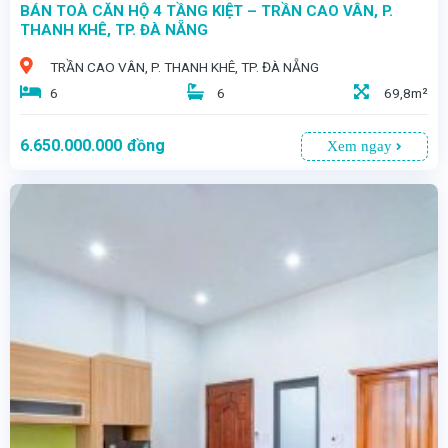
BÁN TOÀ CĂN HỘ 4 TẦNG KIỆT – TRẦN CAO VÂN, P.
THANH KHÊ, TP. ĐÀ NẴNG
TRẦN CAO VÂN, P. THANH KHÊ, TP. ĐÀ NẴNG
6
6
69,8m²
6.650.000.000
đồng
Xem ngay