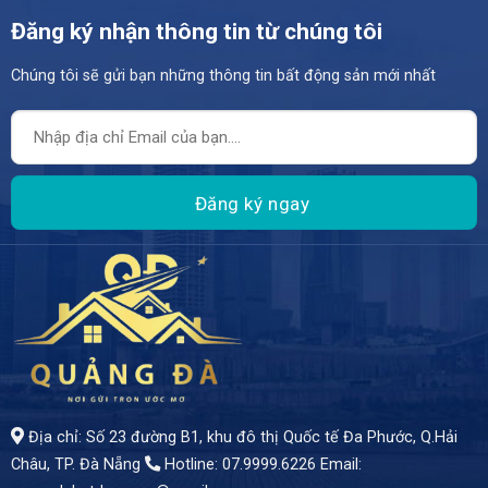
Đăng ký nhận thông tin từ chúng tôi
Chúng tôi sẽ gửi bạn những thông tin bất động sản mới nhất
- KÊNH ĐẦU TƯ AN TOÀN – DÒNG TIỀN ỔN ĐỊNH – SINH LỜI BỀN VỮNG
Địa chỉ: Số 23 đường B1, khu đô thị Quốc tế Đa Phước, Q.Hải
Châu, TP. Đà Nẵng
Hotline: 07.9999.6226
Email: