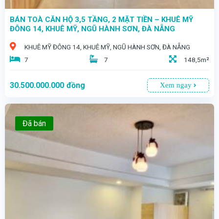
BÁN TOÀ CĂN HỘ 3,5 TẦNG, 2 MẶT TIỀN – KHUÊ MỸ
ĐÔNG 14, KHUÊ MỸ, NGŨ HÀNH SƠN, ĐÀ NẴNG
KHUÊ MỸ ĐÔNG 14, KHUÊ MỸ, NGŨ HÀNH SƠN, ĐÀ NẴNG
7
7
148,5m²
30.500.000.000
đồng
Xem ngay
Đã bán