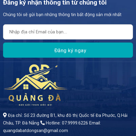
Đăng ký nhận thông tin từ chúng tôi
Chúng tôi sẽ gửi bạn những thông tin bất động sản mới nhất
- CƠ HỘI AN CƯ & ĐẦU TƯ – NHÀ 2,5 TẦNG TRUNG TÂM THANH KHÊ – GIÁ BÁN *3 TỶ 650 TRIỆU*
- Sở hữu ngay căn nhà 2,5 tầng kiệt Trần Cao Vân, phường Xuân Hà, quận Thanh Khê, Đà Nẵng
Địa chỉ: Số 23 đường B1, khu đô thị Quốc tế Đa Phước, Q.Hải
Châu, TP. Đà Nẵng
Hotline: 07.9999.6226
Email:
quangdabatdongsan@gmail.com