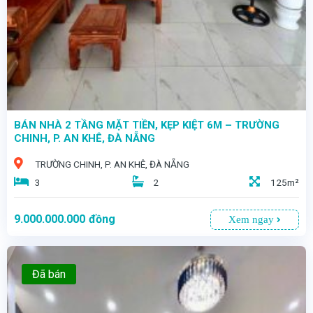
BÁN NHÀ 2 TẦNG MẶT TIỀN, KẸP KIỆT 6M – TRƯỜNG
CHINH, P. AN KHÊ, ĐÀ NẴNG
TRƯỜNG CHINH, P. AN KHÊ, ĐÀ NẴNG
3
2
125m²
9.000.000.000
đồng
Xem ngay
Đã bán