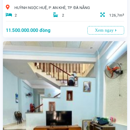
HUỲNH NGỌC HUỆ, P. AN KHÊ, TP. ĐÀ NẴNG
2
2
126,7m²
11.500.000.000
đồng
Xem ngay