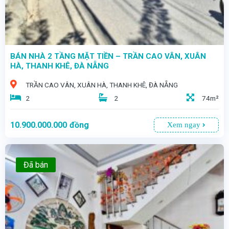
BÁN NHÀ 2 TẦNG MẶT TIỀN – TRẦN CAO VÂN, XUÂN
HÀ, THANH KHÊ, ĐÀ NẴNG
TRẦN CAO VÂN, XUÂN HÀ, THANH KHÊ, ĐÀ NẴNG
2
2
74m²
10.900.000.000
đồng
Xem ngay
Đã bán