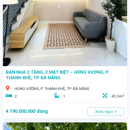
- Diện tích đất: *48m²* - Diện tích sử dụng: *96m²* - Hướng Tây Bắc - Giá bán: *2 tỷ 950* - Vị trí: Cách biển Nguyễn Tất Thành chỉ 20m, tọa lạc tại khu dân cư đông đúc, an ninh cao, môi trường sống trong lành và tiện nghi.
BÁN NHÀ 2 TẦNG, 2 MẶT KIỆT – HÙNG VƯƠNG, P.
THANH KHÊ, TP. ĐÀ NẴNG
HÙNG VƯƠNG, P. THANH KHÊ, TP. ĐÀ NẴNG
2
1
43,5m²
4.190.000.000
đồng
Xem ngay