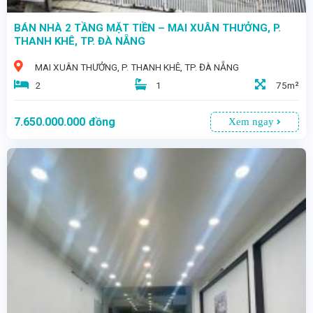
BÁN NHÀ 2 TẦNG MẶT TIỀN – MAI XUÂN THƯỞNG, P.
THANH KHÊ, TP. ĐÀ NẴNG
MAI XUÂN THƯỞNG, P. THANH KHÊ, TP. ĐÀ NẴNG
2
1
75m²
7.650.000.000
đồng
Xem ngay