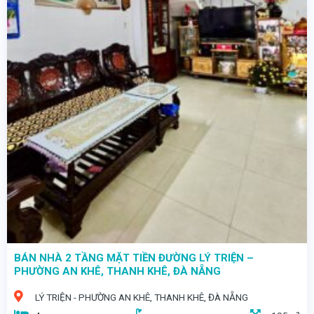
- NGỌC QUÝ GIỮA LÒNG PHỐ BIỂN – NHÀ 2 TẦNG MẶT TIỀN TRẦN CAO VÂN
- Không phải lúc nào cũng tìm được một căn nhà vừa có vị trí đắc địa, vừa có dòng tiền ổn định ngay sát biển như thế này.
BÁN NHÀ 2 TẦNG MẶT TIỀN ĐƯỜNG LÝ TRIỆN –
PHƯỜNG AN KHÊ, THANH KHÊ, ĐÀ NẴNG
LÝ TRIỆN - PHƯỜNG AN KHÊ, THANH KHÊ, ĐÀ NẴNG