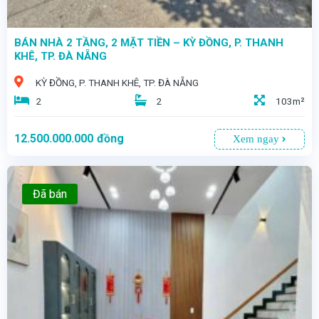
BÁN NHÀ 2 TẦNG, 2 MẶT TIỀN – KỲ ĐỒNG, P. THANH
KHÊ, TP. ĐÀ NẴNG
KỲ ĐỒNG, P. THANH KHÊ, TP. ĐÀ NẴNG
2
2
103m²
12.500.000.000
đồng
Xem ngay
Đã bán