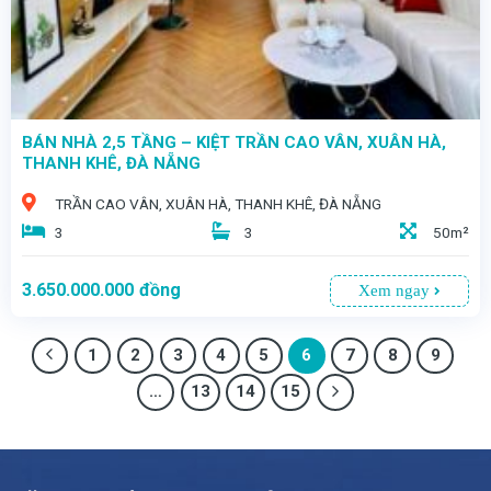
BÁN NHÀ 2,5 TẦNG – KIỆT TRẦN CAO VÂN, XUÂN HÀ,
THANH KHÊ, ĐÀ NẴNG
TRẦN CAO VÂN, XUÂN HÀ, THANH KHÊ, ĐÀ NẴNG
3
3
50m²
3.650.000.000
đồng
Xem ngay
1
2
3
4
5
6
7
8
9
…
13
14
15