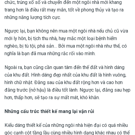
chức, trúng xổ số và chuyển đến một ngôi nhà mới khang
trang hơn là điều rất may mắn, tốt về phong thủy và tạo ra
những năng lượng tích cực.
Ngược lại, bạn không nên mua một ngôi nhà nếu chủ cũ vừa
mới ly hôn, bị tịch thu nhà, hay mắc một loại bệnh hiểm
nghèo, bị tù tội, phá sản… Bởi mua một ngôi nhà như thế, có
nghĩa là bạn đã mua những rắc rối vào mình.
Ngoài ra, bạn cũng cần quan tâm đến thế đất và hình dáng
của khu đất. Hình dáng đẹp nhất của khu đất là hình vuông,
hình chữ nhật. Đằng sau của khu đất rộng hơn và cao hơn
đằng trước (nở hậu) là điều tốt lành. Ngược lại, đằng sau hẹp
hơn, thấp hơn, sẽ tạo ra sự mất mát, khó khăn.
Những cấu trúc thiết kế mang lại vận rủi
Kiểu dáng thiết kế của những ngôi nhà hiện đại có quá nhiều
góc cạnh cột tầng lầu cùng nhiều hình dạng khác nhau có thể