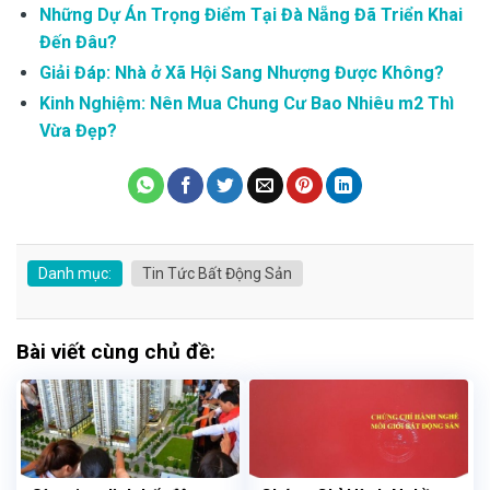
Những Dự Án Trọng Điểm Tại Đà Nẵng Đã Triển Khai
Đến Đâu?
Giải Đáp: Nhà ở Xã Hội Sang Nhượng Được Không?
Kinh Nghiệm: Nên Mua Chung Cư Bao Nhiêu m2 Thì
Vừa Đẹp?
Danh mục:
Tin Tức Bất Động Sản
Bài viết cùng chủ đề: