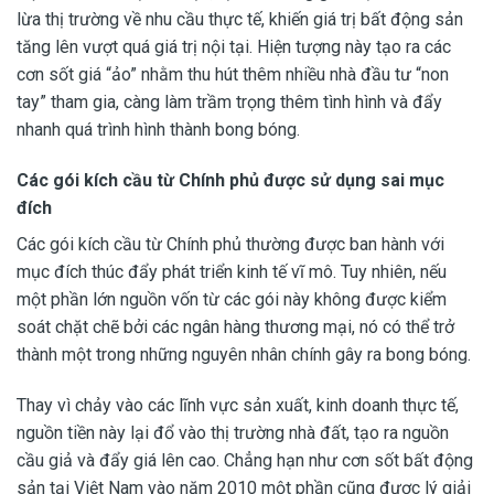
lừa thị trường về nhu cầu thực tế, khiến giá trị bất động sản
tăng lên vượt quá giá trị nội tại. Hiện tượng này tạo ra các
cơn sốt giá “ảo” nhằm thu hút thêm nhiều nhà đầu tư “non
tay” tham gia, càng làm trầm trọng thêm tình hình và đẩy
nhanh quá trình hình thành bong bóng.
Các gói kích cầu từ Chính phủ được sử dụng sai mục
đích
Các gói kích cầu từ Chính phủ thường được ban hành với
mục đích thúc đẩy phát triển kinh tế vĩ mô. Tuy nhiên, nếu
một phần lớn nguồn vốn từ các gói này không được kiểm
soát chặt chẽ bởi các ngân hàng thương mại, nó có thể trở
thành một trong những nguyên nhân chính gây ra bong bóng.
Thay vì chảy vào các lĩnh vực sản xuất, kinh doanh thực tế,
nguồn tiền này lại đổ vào thị trường nhà đất, tạo ra nguồn
cầu giả và đẩy giá lên cao. Chẳng hạn như cơn sốt bất động
sản tại Việt Nam vào năm 2010 một phần cũng được lý giải