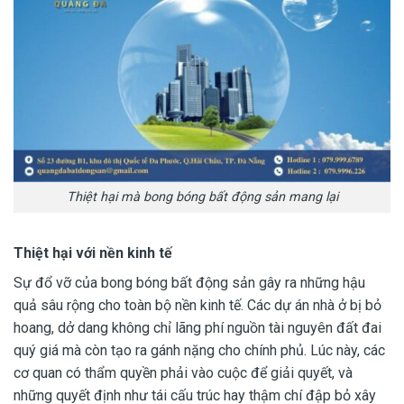
Thiệt hại mà bong bóng bất động sản mang lại
Thiệt hại với nền kinh tế
Sự đổ vỡ của bong bóng bất động sản gây ra những hậu
quả sâu rộng cho toàn bộ nền kinh tế. Các dự án nhà ở bị bỏ
hoang, dở dang không chỉ lãng phí nguồn tài nguyên đất đai
quý giá mà còn tạo ra gánh nặng cho chính phủ. Lúc này, các
cơ quan có thẩm quyền phải vào cuộc để giải quyết, và
những quyết định như tái cấu trúc hay thậm chí đập bỏ xây