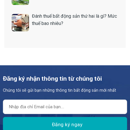
Đánh thuế bất động sản thứ hai là gì? Mức
thuế bao nhiêu?
Đăng ký nhận thông tin từ chúng tôi
Chúng tôi sẽ gửi bạn những thông tin bất động sản mới nhất