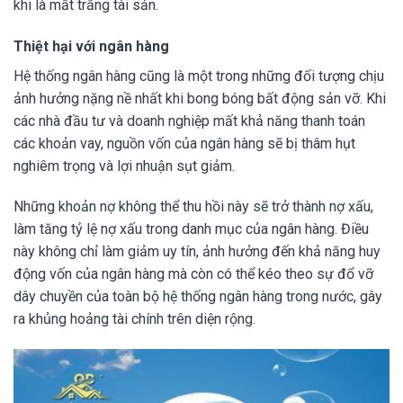
khi là mất trắng tài sản.
Thiệt hại với ngân hàng
Hệ thống ngân hàng cũng là một trong những đối tượng chịu
ảnh hưởng nặng nề nhất khi bong bóng bất động sản vỡ. Khi
các nhà đầu tư và doanh nghiệp mất khả năng thanh toán
các khoản vay, nguồn vốn của ngân hàng sẽ bị thâm hụt
nghiêm trọng và lợi nhuận sụt giảm.
Những khoản nợ không thể thu hồi này sẽ trở thành nợ xấu,
làm tăng tỷ lệ nợ xấu trong danh mục của ngân hàng. Điều
này không chỉ làm giảm uy tín, ảnh hưởng đến khả năng huy
động vốn của ngân hàng mà còn có thể kéo theo sự đổ vỡ
dây chuyền của toàn bộ hệ thống ngân hàng trong nước, gây
ra khủng hoảng tài chính trên diện rộng.