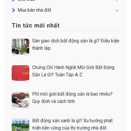
Mua bán nhà đất
Tin tức mới nhất
Sàn giao dịch bất động sản là gì? Điều kiện
thành lập
Chứng Chỉ Hành Nghề Môi Giới Bất Động
Sản Là Gì? Toàn Tập A-Z
Phí môi giới bất động sản là bao nhiêu?
Quy định và cách tính
Bất động sản xanh là gì? Xu hướng phát
triển bền vững của thị trường nhà đất