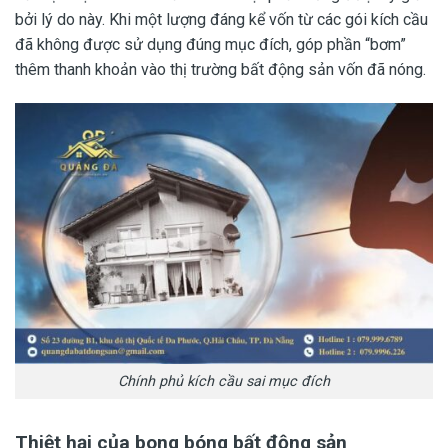
bởi lý do này. Khi một lượng đáng kể vốn từ các gói kích cầu
đã không được sử dụng đúng mục đích, góp phần “bơm”
thêm thanh khoản vào thị trường bất động sản vốn đã nóng.
Chính phủ kích cầu sai mục đích
Thiệt hại của bong bóng bất động sản