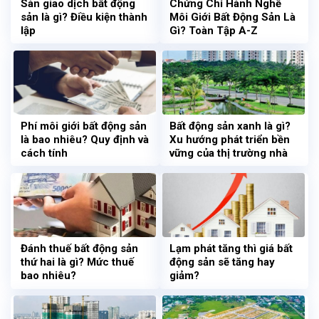
Sàn giao dịch bất động
Chứng Chỉ Hành Nghề
sản là gì? Điều kiện thành
Môi Giới Bất Động Sản Là
lập
Gì? Toàn Tập A-Z
Phí môi giới bất động sản
Bất động sản xanh là gì?
là bao nhiêu? Quy định và
Xu hướng phát triển bền
cách tính
vững của thị trường nhà
đất
Đánh thuế bất động sản
Lạm phát tăng thì giá bất
thứ hai là gì? Mức thuế
động sản sẽ tăng hay
bao nhiêu?
giảm?