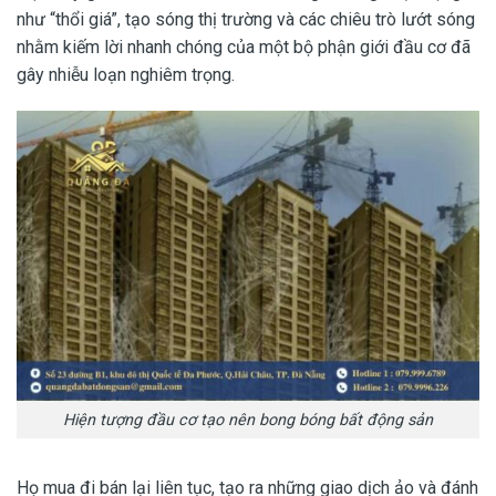
như “thổi giá”, tạo sóng thị trường và các chiêu trò lướt sóng
nhằm kiếm lời nhanh chóng của một bộ phận giới đầu cơ đã
gây nhiễu loạn nghiêm trọng.
Hiện tượng đầu cơ tạo nên bong bóng bất động sản
Họ mua đi bán lại liên tục, tạo ra những giao dịch ảo và đánh