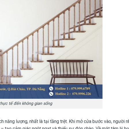
thực tế đến không gian sống
 năng lượng, nhất là tại tầng trệt. Khi mở cửa bước vào, người nh
h – tạo cảm giác ngột ngạt và thiếu sự đón chào. Về mặt tâm lý h