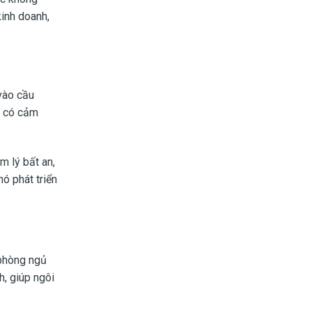
kinh doanh,
 vào cầu
c có cảm
m lý bất an,
ó phát triển
 phòng ngủ
h, giúp ngôi