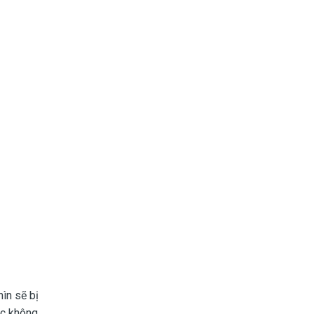
ìn sẽ bị
ọc không