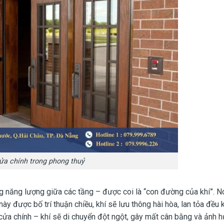
cửa chính trong phong thuỷ
ng năng lượng giữa các tầng – được coi là “con đường của khí”. N
này được bố trí thuận chiều, khí sẽ lưu thông hài hòa, lan tỏa đều
ng cửa chính – khí sẽ di chuyển đột ngột, gây mất cân bằng và ảnh