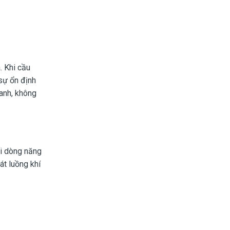
. Khi cầu
sự ổn định
hanh, không
ối dòng năng
át luồng khí