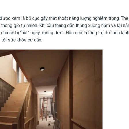
 được xem là bố cục gây thất thoát năng lượng nghiêm trọng. Th
à thông gió tự nhiên. Khi cầu thang dẫn thẳng xuống hầm và lại nằ
 nhà sẽ bị “hút” ngay xuống dưới. Hậu quả là tầng trệt trở nên lạnh 
g tới sức khỏe cư dân.