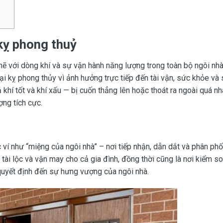
 kỵ phong thuỷ
chẽ với dòng khí và sự vận hành năng lượng trong toàn bộ ngôi nhà
i kỵ phong thủy vì ảnh hưởng trực tiếp đến tài vận, sức khỏe và 
ả khí tốt và khí xấu — bị cuốn thẳng lên hoặc thoát ra ngoài quá n
ượng tích cực.
 ví như “miệng của ngôi nhà” – nơi tiếp nhận, dẫn dắt và phân ph
tài lộc và vận may cho cả gia đình, đồng thời cũng là nơi kiểm so
 quyết định đến sự hưng vượng của ngôi nhà.