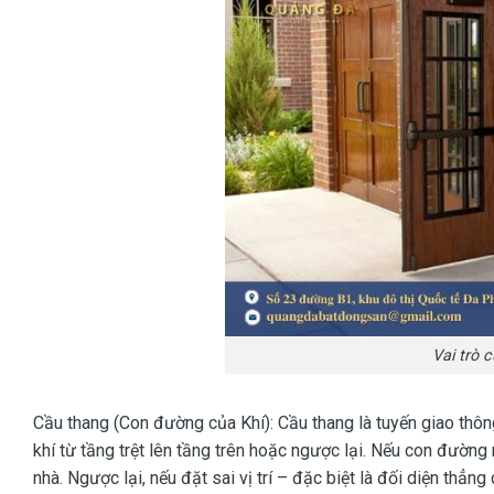
Vai trò 
Cầu thang (Con đường của Khí): Cầu thang là tuyến giao thô
khí từ tầng trệt lên tầng trên hoặc ngược lại. Nếu con đường 
nhà. Ngược lại, nếu đặt sai vị trí – đặc biệt là đối diện thẳ