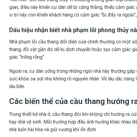
gian, điều này khiến cư dân dễ bị căng thẳng, thiếu cảm giác a
vị trí này còn khiến khách hàng có cảm giác “bị đẩy ra ngoài”
Dấu hiệu nhận biết nhà phạm lỗi phong thủy n
Nhà phạm lỗi cầu thang đối diện cửa chính thường có một số 
thang, đồ vật gần đó dễ bị dịch chuyển hoặc tạo cảm giác gi
giác “trống rỗng”.
Ngoài ra, cư dân sống trong những ngôi nhà này thường gặp các
sức khỏe sa sút nhẹ không rõ nguyên nhân. Về lâu dài, năng l
lâu bền.
Các biến thể của cầu thang hướng r
Trong thiết kế nhà ở, cầu thang đôi khi không chỉ hướng ra 
hay nhà vệ sinh. Mỗi trường hợp đều ảnh hưởng khác nhau đến
nhà luôn hài hòa và giữ vượng khí ổn định.