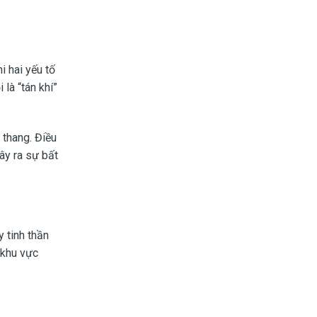
i hai yếu tố
là “tán khí”
 thang. Điều
gây ra sự bất
 tinh thần
 khu vực