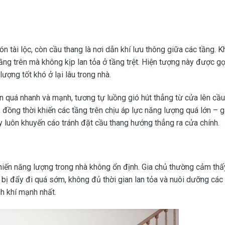
n tài lộc, còn cầu thang là nơi dẫn khí lưu thông giữa các tầng. Kh
ầng trên mà không kịp lan tỏa ở tầng trệt. Hiện tượng này được gọi 
lượng tốt khó ở lại lâu trong nhà.
n quá nhanh và mạnh, tương tự luồng gió hút thẳng từ cửa lên cầu
, đồng thời khiến các tầng trên chịu áp lực năng lượng quá lớn – 
y luôn khuyến cáo tránh đặt cầu thang hướng thẳng ra cửa chính.
khiến năng lượng trong nhà không ổn định. Gia chủ thường cảm thấy
 bị đẩy đi quá sớm, không đủ thời gian lan tỏa và nuôi dưỡng các
nh khí mạnh nhất.