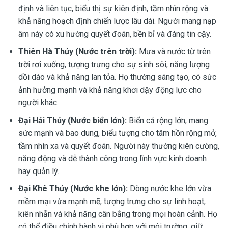
định và liên tục, biểu thị sự kiên định, tầm nhìn rộng và
khả năng hoạch định chiến lược lâu dài. Người mang nạp
âm này có xu hướng quyết đoán, bền bỉ và đáng tin cậy.
Thiên Hà Thủy (Nước trên trời):
Mưa và nước từ trên
trời rơi xuống, tượng trưng cho sự sinh sôi, năng lượng
dồi dào và khả năng lan tỏa. Họ thường sáng tạo, có sức
ảnh hưởng mạnh và khả năng khơi dậy động lực cho
người khác.
Đại Hải Thủy (Nước biển lớn):
Biển cả rộng lớn, mang
sức mạnh và bao dung, biểu tượng cho tâm hồn rộng mở,
tầm nhìn xa và quyết đoán. Người này thường kiên cường,
năng động và dễ thành công trong lĩnh vực kinh doanh
hay quản lý.
Đại Khê Thủy (Nước khe lớn):
Dòng nước khe lớn vừa
mềm mại vừa mạnh mẽ, tượng trưng cho sự linh hoạt,
kiên nhẫn và khả năng cân bằng trong mọi hoàn cảnh. Họ
có thể điều chỉnh hành vi phù hợp với môi trường, giữ