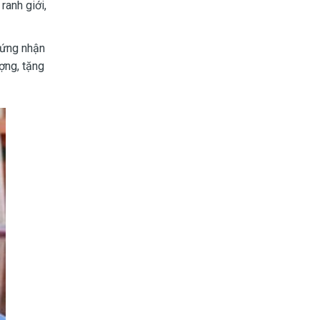
ranh giới,
hứng nhận
ợng, tặng