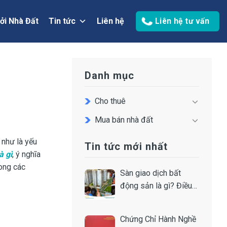
ởi Nhà Đất
Tin tức
Liên hệ
Liên hệ tư vấn
Danh mục
Cho thuê
Mua bán nhà đất
 như là yếu
Tin tức mới nhất
à gì
, ý nghĩa
rong các
Sàn giao dịch bất
động sản là gì? Điều
kiện thành lập
Chứng Chỉ Hành Nghề