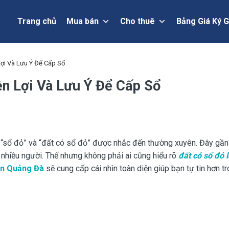
Trang chủ
Mua bán
Cho thuê
Bảng Giá Ký G
Lợi Và Lưu Ý Để Cấp Sổ
ền Lợi Và Lưu Ý Để Cấp Sổ
ữ “sổ đỏ” và “đất có sổ đỏ” được nhắc đến thường xuyên. Đây gần
 nhiều người. Thế nhưng không phải ai cũng hiểu rõ
đất có sổ đỏ l
ản Quảng Đà
sẽ cung cấp cái nhìn toàn diện giúp bạn tự tin hơn t