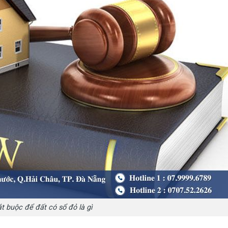
ắt buộc để đất có sổ đỏ là gì