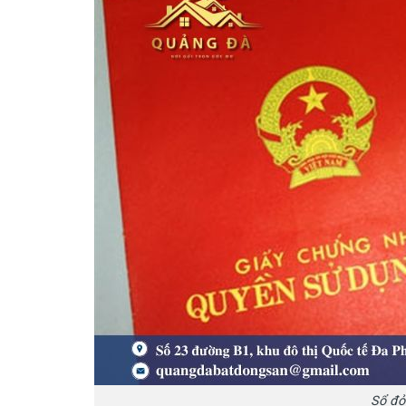
Sổ đỏ