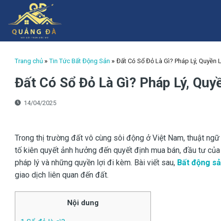
Skip
to
content
Trang chủ
»
Tin Tức Bất Động Sản
»
Đất Có Sổ Đỏ Là Gì? Pháp Lý, Quyền 
Đất Có Sổ Đỏ Là Gì? Pháp Lý, Quy
14/04/2025
Trong thị trường đất vô cùng sôi động ở Việt Nam, thuật ng
tố kiên quyết ảnh hưởng đến quyết định mua bán, đầu tư của
pháp lý và những quyền lợi đi kèm. Bài viết sau,
Bất động s
giao dịch liên quan đến đất.
Nội dung