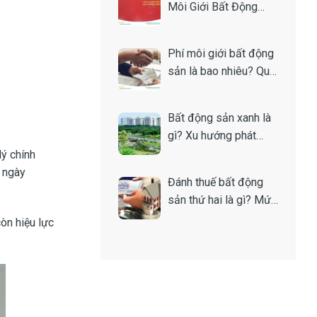
Môi Giới Bất Động
Sản Là Gì? Toàn Tập
A-Z
Phí môi giới bất động
sản là bao nhiêu? Quy
định và cách tính
Bất động sản xanh là
gì? Xu hướng phát
triển bền vững của thị
ý chính
trường nhà đất
c ngày
Đánh thuế bất động
sản thứ hai là gì? Mức
thuế bao nhiêu?
òn hiệu lực