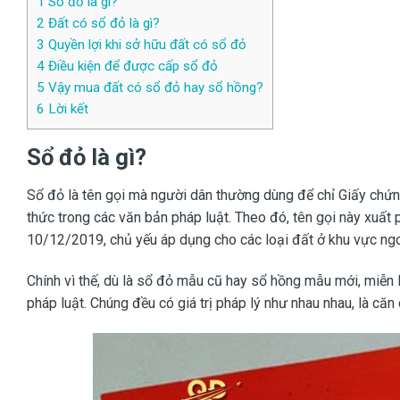
1
Sổ đỏ là gì?
2
Đất có sổ đỏ là gì?
3
Quyền lợi khi sở hữu đất có sổ đỏ
4
Điều kiện để được cấp sổ đỏ
5
Vậy mua đất có sổ đỏ hay sổ hồng?
6
Lời kết
Sổ đỏ là gì?
Sổ đỏ là tên gọi mà người dân thường dùng để chỉ Giấy chứ
thức trong các văn bản pháp luật. Theo đó, tên gọi này xuấ
10/12/2019, chủ yếu áp dụng cho các loại đất ở khu vực ngoà
Chính vì thế, dù là sổ đỏ mẫu cũ hay sổ hồng mẫu mới, miễn
pháp luật. Chúng đều có giá trị pháp lý như nhau nhau, là c