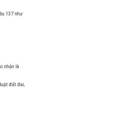
iều 137 như
c nhận là
uật đất đai,