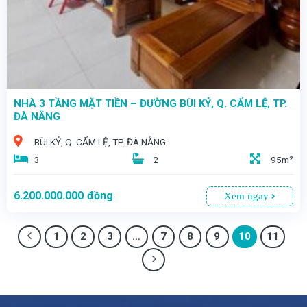
NHÀ 3 TẦNG MẶT TIỀN – ĐƯỜNG BÙI KỶ, Q. CẨM LỆ, TP.
ĐÀ NẴNG
BÙI KỶ, Q. CẨM LỆ, TP. ĐÀ NẴNG
3
2
95m²
6.200.000.000
đồng
Xem ngay
1
2
3
…
7
8
9
10
11