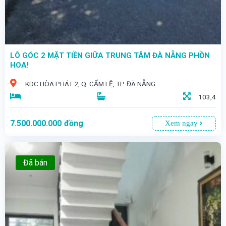
LÔ GÓC 2 MẶT TIỀN GIỮA TRUNG TÂM ĐÀ NẴNG PHỒN
HOA!
KDC HÒA PHÁT 2, Q. CẨM LỆ, TP. ĐÀ NẴNG
103,4
7.500.000.000
đồng
Xem ngay
Đã bán