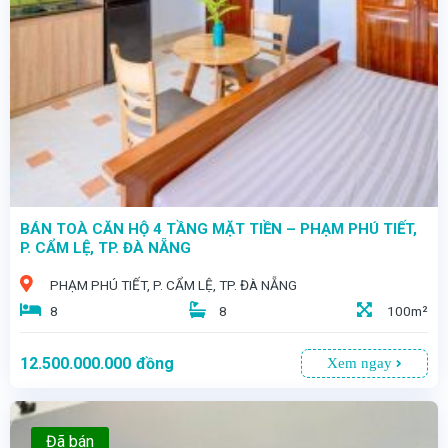
- TÒA CĂN HỘ 4 TẦNG – 2 MẶT TIỀN LÊ THẠCH – DÒNG TIỀN KHỦNG GIỮA TRUNG TÂM CẨM LỆ
- Ngay giữa khu vực phát triển bậc nhất Cẩm Lệ, tòa căn hộ 4 tầng – 2 mặt tiền xuất hiện như lời khẳng định cho những ai đang tìm kiếm giá trị đầu tư vững chắc và bền lâu.
BÁN TOÀ CĂN HỘ 4 TẦNG MẶT TIỀN – PHẠM PHÚ TIẾT,
P. CẨM LỆ, TP. ĐÀ NẴNG
PHẠM PHÚ TIẾT, P. CẨM LỆ, TP. ĐÀ NẴNG
8
8
100m²
12.500.000.000
đồng
Xem ngay
Đã bán