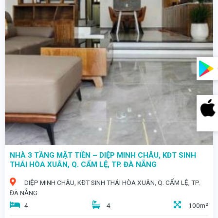
- Ngôi nhà đầy tinh hoa nằm trên con đường Cao Sơn Pháo, nơi phong cách sống hiện đại giao hòa với tiện nghi đẳng cấp. - Căn nhà 3 tầng mê lệch này không chỉ là nơi để ở mà còn là biểu tượng của sự thịnh vượng và gu thẩm mỹ tinh tế. - Giá bán: 7 tỷ đồng - Diện tích 80m² (ngang 5m)
NHÀ 3 TẦNG MẶT TIỀN – DIỆP MINH CHÂU, KĐT SINH
THÁI HÒA XUÂN, Q. CẨM LỆ, TP. ĐÀ NẴNG
DIỆP MINH CHÂU, KĐT SINH THÁI HÒA XUÂN, Q. CẨM LỆ, TP.
ĐÀ NẴNG
4
4
100m²