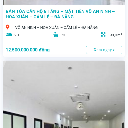
BÁN TÒA CĂN HỘ 6 TẦNG – MẶT TIỀN VÕ AN NINH –
HÒA XUÂN – CẨM LỆ – ĐÀ NẴNG
VÕ AN NINH – HÒA XUÂN – CẨM LỆ – ĐÀ NẴNG
20
20
93,3m²
12.500.000.000
đồng
Xem ngay