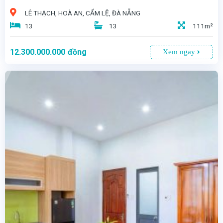
LÊ THẠCH, HOÀ AN, CẨM LỆ, ĐÀ NẴNG
13
13
111m²
12.300.000.000
đồng
Xem ngay