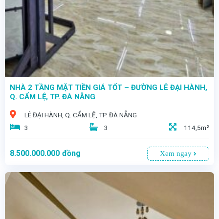
NHÀ 2 TẦNG MẶT TIỀN GIÁ TỐT – ĐƯỜNG LÊ ĐẠI HÀNH,
Q. CẨM LỆ, TP. ĐÀ NẴNG
LÊ ĐẠI HÀNH, Q. CẨM LỆ, TP. ĐÀ NẴNG
3
3
114,5m²
8.500.000.000
đồng
Xem ngay