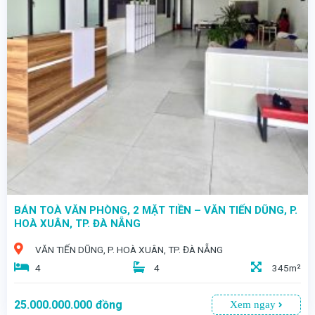
- KÊNH ĐẦU TƯ AN TOÀN – DÒNG TIỀN ỔN ĐỊNH – SINH LỜI BỀN VỮNG
BÁN TOÀ VĂN PHÒNG, 2 MẶT TIỀN – VĂN TIẾN DŨNG, P.
HOÀ XUÂN, TP. ĐÀ NẴNG
VĂN TIẾN DŨNG, P. HOÀ XUÂN, TP. ĐÀ NẴNG
4
4
345m²
25.000.000.000
đồng
Xem ngay