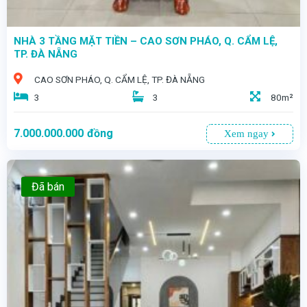
NHÀ 3 TẦNG MẶT TIỀN – CAO SƠN PHÁO, Q. CẨM LỆ,
TP. ĐÀ NẴNG
CAO SƠN PHÁO, Q. CẨM LỆ, TP. ĐÀ NẴNG
3
3
80m²
7.000.000.000
đồng
Xem ngay
Đã bán