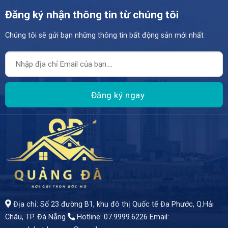
Đăng ký nhận thông tin từ chúng tôi
Chúng tôi sẽ gửi bạn những thông tin bất động sản mới nhất
- Một Không Gian Sống Hoàn Hảo! - Ngôi nhà được thiết kế tinh tế, mang đậm phong cách hiện đại - Diện tích: 95m² - Giá bán: 6,2 tỷ
Địa chỉ: Số 23 đường B1, khu đô thị Quốc tế Đa Phước, Q.Hải
Châu, TP. Đà Nẵng
Hotline: 07.9999.6226
Email: