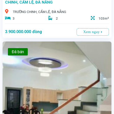
CHINH, CẨM LỆ, ĐÀ NẴNG
TRƯỜNG CHINH, CẨM LỆ, ĐÀ NẴNG
3
2
103m²
3.900.000.000
đồng
Xem ngay
Đã bán