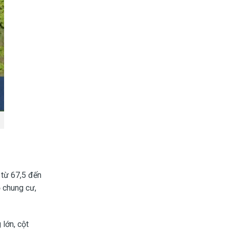
 từ 67,5 đến
ộ chung cư,
lớn, cột