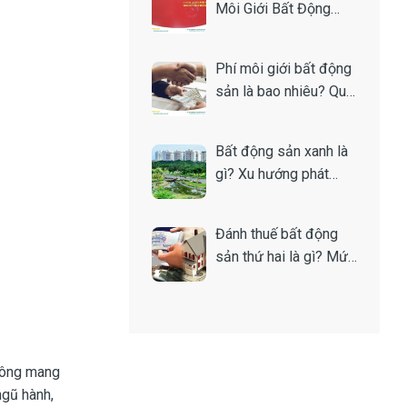
Môi Giới Bất Động
Sản Là Gì? Toàn Tập
A-Z
Phí môi giới bất động
sản là bao nhiêu? Quy
định và cách tính
Bất động sản xanh là
gì? Xu hướng phát
triển bền vững của thị
trường nhà đất
Đánh thuế bất động
sản thứ hai là gì? Mức
thuế bao nhiêu?
Đông mang
ngũ hành,