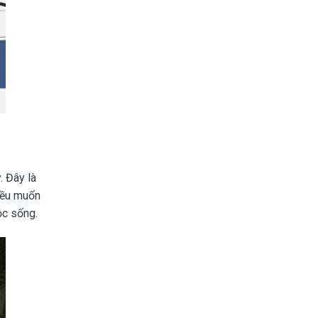
. Đây là
 đều muốn
ộc sống.