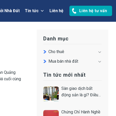
ởi Nhà Đất
Tin tức
Liên hệ
Liên hệ tư vấn
Danh mục
Cho thuê
Mua bán nhà đất
Sản Quảng
Tin tức mới nhất
iá cuối cùng
Sàn giao dịch bất
động sản là gì? Điều
kiện thành lập
Chứng Chỉ Hành Nghề