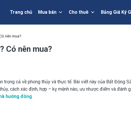
Trang chủ
Mua bán
Cho thuê
Bảng Giá Ký G
 Có nên mua?
g? Có nên mua?
an trọng cả về phong thủy và thực tế. Bài viết này của Bất Động 
thủy, cách xác định, hợp – kỵ mệnh nào, ưu nhược điểm và đánh g
hà hướng đông
.