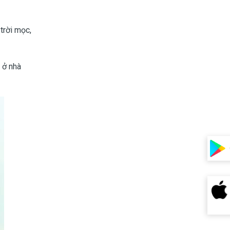
trời mọc,
 ở nhà