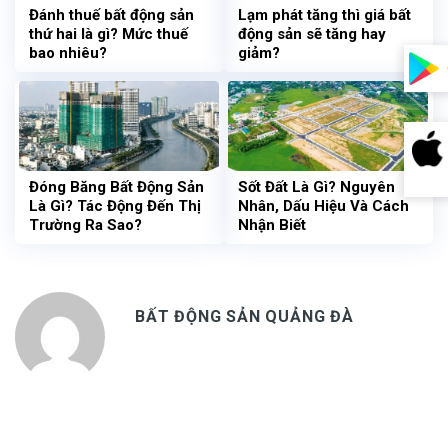
Đánh thuế bất động sản
Lạm phát tăng thì giá bất
thứ hai là gì? Mức thuế
động sản sẽ tăng hay
bao nhiêu?
giảm?
Đóng Băng Bất Động Sản
Sốt Đất Là Gì? Nguyên
Là Gì? Tác Động Đến Thị
Nhân, Dấu Hiệu Và Cách
Trường Ra Sao?
Nhận Biết
BẤT ĐỘNG SẢN QUẢNG ĐÀ