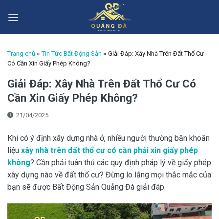
Skip
to
content
Trang chủ
»
Tin Tức Bất Động Sản
»
Giải Đáp: Xây Nhà Trên Đất Thổ Cư
Có Cần Xin Giấy Phép Không?
Giải Đáp: Xây Nhà Trên Đất Thổ Cư Có
Cần Xin Giấy Phép Không?
21/04/2025
Khi có ý định xây dựng nhà ở, nhiều người thường băn khoăn
liệu
xây nhà trên đất thổ cư có cần phải xin giấy phép
không
? Cần phải tuân thủ các quy định pháp lý về giấy phép
xây dựng nào về đất thổ cư? Đừng lo lắng mọi thắc mắc của
bạn sẽ được Bất Động Sản Quảng Đà giải đáp.