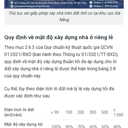
Thủ tục xin giấy phép xây nhà trên đất thổ cư tại khu vực Đà
Nẵng
Quy định về mật độ xây dựng nhà ở riêng lẻ
Theo mục 2.6.3 của Quy chuẩn kỹ thuật quốc gia QCVN
01:2021/BXD (ban hành theo Thông tư 01/2021/TT-BXD),
quy định về mật độ xây dựng thuần tối đa áp dụng cho lô
đất xây dựng nhà ở riêng lẻ được thể hiện trong bảng 2.8
của quy chuẩn này.
Cụ thể, tùy theo diện tích lô đất mà tỷ lệ xây dựng tối đa
được xác định như sau:
Diện tích lô đất
≥
≤ 90
100
200
300
500
(m2/căn)
1.000
Mật độ xây dựng tối
100%
90%
70%
60%
50%
40%