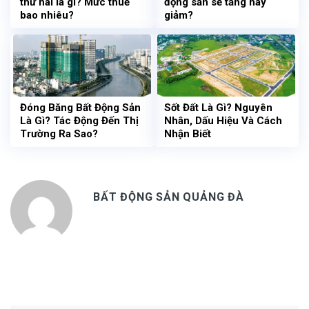
thứ hai là gì? Mức thuế
động sản sẽ tăng hay
bao nhiêu?
giảm?
Đóng Băng Bất Động Sản
Sốt Đất Là Gì? Nguyên
Là Gì? Tác Động Đến Thị
Nhân, Dấu Hiệu Và Cách
Trường Ra Sao?
Nhận Biết
BẤT ĐỘNG SẢN QUẢNG ĐÀ