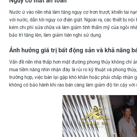
Nguy cơ mất an toàn
Nước ứ vào nền nhà làm tăng nguy cơ trơn trượt, khiến tai nạ
với nước, dẫn tới nguy cơ điện giật. Ngoài ra, các thiết bị nội
kém chi phí sửa chữa và làm giảm tính thẩm mỹ của ngôi nhà. 
bảo trì tăng lên, làm giảm tiện nghi sử dụng.
Ảnh hưởng giá trị bất động sản và khả năng bá
Vấn đề nền nhà thấp hơn mặt đường phong thủy không chỉ ảnh
mua tiềm năng nhìn nhận đây là rủi ro kỹ thuật và phong thủy
trường hợp, việc bán lại gặp khó khăn hoặc phải chấp nhận gi
không có bảo hành khi rao bán càng làm giảm độ tin cậy với