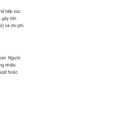
hể tiếp xúc
, gây tốn
) và chi phí
sản. Người
ng nhiều
thuật hoặc