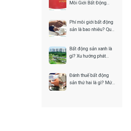
Môi Giới Bất Động
Sản Là Gì? Toàn Tập
A-Z
Phí môi giới bất động
sản là bao nhiêu? Quy
định và cách tính
Bất động sản xanh là
gì? Xu hướng phát
triển bền vững của thị
trường nhà đất
Đánh thuế bất động
sản thứ hai là gì? Mức
thuế bao nhiêu?