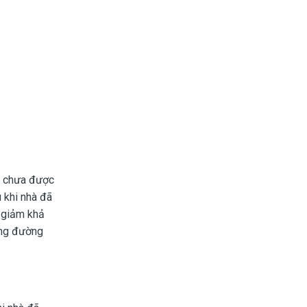
m chưa được
 khi nhà đã
m giảm khả
âng đường