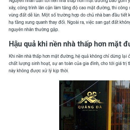
Nguyên nhân dẫn tới nền nhà thấp hơn mặt đường bao gồm yế
xây, công trình lân cận làm tăng độ cao mặt đường, thi công
vùng đất dễ lún. Một số trường hợp do chủ nhà ban đầu tiết
hạ tầng xung quanh thay đổi. Ngoài ra, việc san gạt đất khôn
nguyên nhân thường gặp.
Hậu quả khi nền nhà thấp hơn mặt 
Khi nền nhà thấp hơn mặt đường, hệ quả không chỉ dừng lại ở 
chất lượng sinh hoạt, sự an toàn của gia đình, cho tới giá trị
này không được xử lý kịp thời.